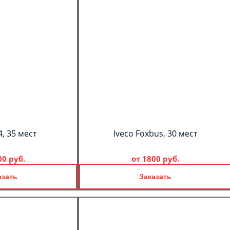
, 35 мест
Iveco Foxbus, 30 мест
00 руб.
от
1800 руб.
азать
Заказать
C
Политикой
конфиденциальности
ознакомлен(а), даю согласие на
обработку моих Персональных
данных