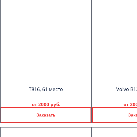
T816, 61 место
Volvo B1
от
2000 руб.
от
20
Заказать
Зак