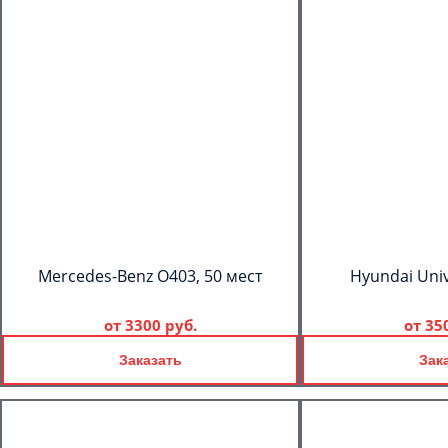
Mercedes-Benz О403, 50 мест
Hyundai Univ
от
3300 руб.
от
35
Заказать
Зак