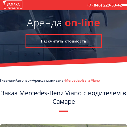
+7 (846) 229-53-42
Аренда
on-line
Рассчитать стоимость
Главная
Автопарк
Аренда минивэна
Mercedes-Benz Viano
Заказ Mercedes-Benz Viano с водителем в
Самаре
C
Политикой конфиденциальности
ознакомлен(а), даю согласие на
обработку моих Персональных данных