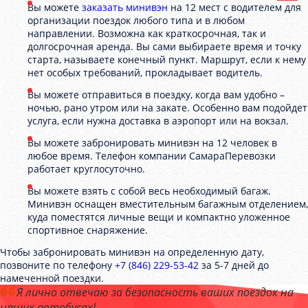
Вы можете
заказать минивэн
на 12 мест с водителем для
организации поездок любого типа и в любом
направлении. Возможна как краткосрочная, так и
долгосрочная аренда. Вы сами выбираете время и точку
старта, называете конечный пункт. Маршрут, если к нему
нет особых требований, прокладывает водитель.
Вы можете отправиться в поездку, когда вам удобно –
ночью, рано утром или на закате. Особенно вам подойдет
услуга, если нужна доставка в аэропорт или на вокзал.
Вы можете забронировать минивэн на 12 человек в
любое время. Телефон компании СамараПеревозки
работает круглосуточно.
Вы можете взять с собой весь необходимый багаж.
Минивэн оснащен вместительным багажным отделением,
куда поместятся личные вещи и компактно уложенное
спортивное снаряжение.
Чтобы забронировать минивэн на определенную дату,
позвоните по телефону
+7 (846) 229-53-42
за 5-7 дней до
намеченной поездки.
Я лично отвечаю за безопасность ваших поездок на
наших автобусах!