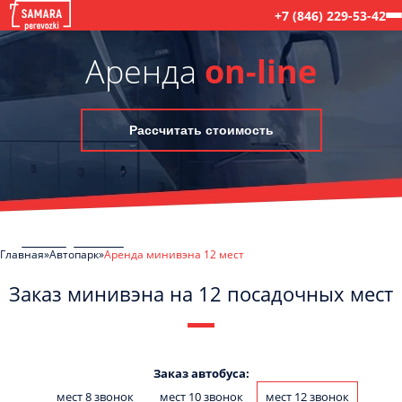
+7 (846) 229-53-42
Аренда
on-line
Рассчитать стоимость
Главная
Автопарк
Аренда минивэна 12 мест
Заказ минивэна на 12 посадочных мест
C
Политикой конфиденциальности
ознакомлен(а), даю согласие на
обработку моих Персональных данных
Заказ автобуса:
мест 8 звонок
мест 10 звонок
мест 12 звонок