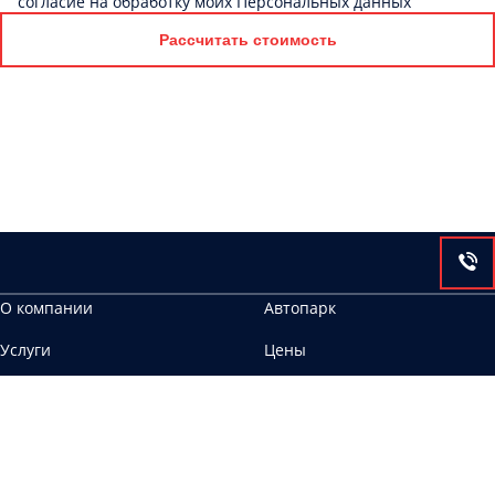
согласие на обработку моих Персональных данных
Рассчитать стоимость
О компании
Автопарк
Услуги
Цены
Контакты
443083, г. Самара, ул. 22 Партсъезда, 2
ООО Аврора ИНН 6658467483
Лицензия № АК-66-000257 от 19.04.2019