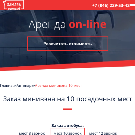
+7 (846) 229-53-42
Аренда
on-line
Рассчитать стоимость
Главная
Автопарк
Аренда минивэна 10 мест
Заказ минивэна на 10 посадочных мест
C
Политикой конфиденциальности
ознакомлен(а), даю согласие на
обработку моих Персональных данных
Заказ автобуса:
мест 8 звонок
мест 10 звонок
мест 12 звонок