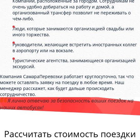
Компании, расположенные за городом. Сотрудникам не
очень удобно добираться на работу и домой, а
организованный трансфер позволит не переживать о
чём-либо.
Люди, которые занимаются организацией свадьбы или
иного торжества.
Руководители, желающие встретить иностранных коллег
в аэропорту или на вокзале.
Туристические агентства, занимающиеся организацией
экскурсий.
Компания СамараПеревозки работает круглосуточно, так что
можете оставлять заявку на поездку в любое время. Наш
менеджер расскажет, как будет дальше происходить
сотрудничество.
Я лично отвечаю за безопасность ваших поездок на
наших автобусах!
Андрей Калашников
, директор компании "СамараПеревозки"
Рассчитать стоимость поездки