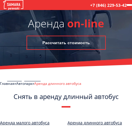
+7 (846) 229-53-42
Аренда
on-line
Рассчитать стоимость
Главная
Автопарк
Аренда длинного автобуса
Снять в аренду длинный автобус
C
Политикой конфиденциальности
ознакомлен(а), даю согласие на
обработку моих Персональных данных
Аренда малого автобуса
Аренда длинного автобуса