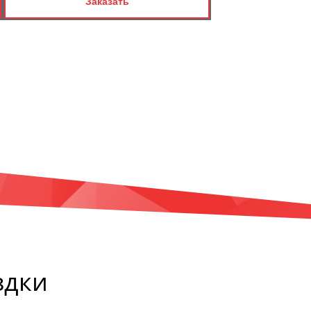
Заказать
здки