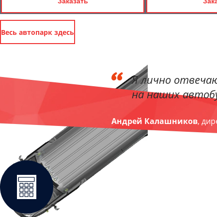
Заказать
Зак
Весь автопарк здесь
Я лично отвечаю
на наших автобу
Андрей Калашников
, ди