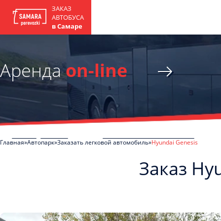
ЗАКАЗ
АВТОБУСА
в Самаре
Аренда
on-line
Главная
Автопарк
Заказать легковой автомобиль
Hyundai Genesis
Заказ Hy